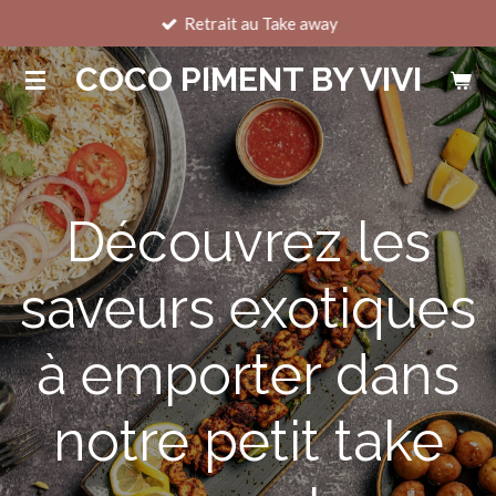
Retrait au Take away
Passer
au
COCO PIMENT BY VIVI
contenu
principal
Découvrez les
saveurs exotiques
à emporter dans
notre petit take