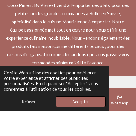
Coco Piment By Vivi est vend à l'emporter des plats pour des
petites ou des grandes commandes à Bulle, en Suisse,
spécialisé dans la cuisine Mauricienne à emporter. Notre
équipe passionnée met tout en œuvre pour vous offrir une
expérience culinaire inoubliable .Nous vendons également des
produits fais maison comme différents bocaux , pour des
raisons d'organisation nous demandons que vous passiez vos
commandes minimum 24H à l'avance.
Ce site Web utilise des cookies pour améliorer
votre expérience et afficher des publicités
personnalisées. En cliquant sur "Accepter", vous
consentez à l'utilisation de tous les cookies.
© 2025 - 2026 Coco Piment By Vivi
Propulsé par
Webador
Refuser
Accepter
E-mail
Téléphone
Carte
Facebook
WhatsApp