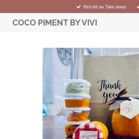
Retrait au Take away
Passer
au
COCO PIMENT BY VIVI
contenu
principal