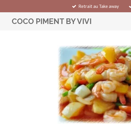
Retrait au Take away
Passer
au
COCO PIMENT BY VIVI
contenu
principal