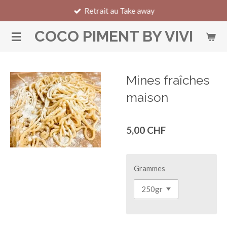
Retrait au Take away
Passer
au
COCO PIMENT BY VIVI
contenu
principal
Mines fraîches
maison
5,00 CHF
Grammes